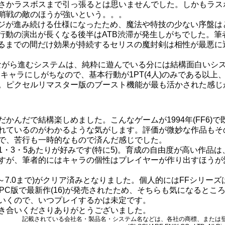
さかラスボスまで引っ張るとは思いませんでした。しかもラス
哨戦の敵のほうが強いという。。。
ージが進み続ける仕様になったため、魔法や特技の少ない序盤は
、行動の演出が長くなる後半はATB渋滞が発生しがちでした。筆
まるまでの間だけ効果が持続するセリスの魔封剣は相性が最悪に
えながら進むシステムは、純粋に遊んでいる分には結構面白いシ
キャラにしがちなので、基本行動が1PT(4人)のみである以上
。ピクセルリマスター版のブースト機能が最も活かされた感じ
かんだで結構楽しめました。こんなゲームが1994年(FF6)で
れているのがわかるような気がします。評価が微妙な作品もそ
で、苦行も一時的なもので済んだ感じでした。
・3・5あたりが好みです(特に5)。育成の自由度が高い作品は
すが、筆者的にはキャラの個性はプレイヤーが作り出すほうが
2.0～7.0まで)がクリア済みとなりました。個人的にはFFシリーズ
PC版で最新作(16)が発売されたため、そちらも気になるとこ
いくので、いつプレイするかは未定です。
き合いくださりありがとうございました。
記載されている会社名・製品名・システム名などは、各社の商標、または