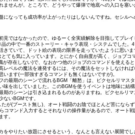
れませんが。ところで、どうやって爆弾で地底への入口を塞い
盤になっても成功率が上がったりはしないんですね。セシルへ
初見ではなかったので、ゆるーく全実績解除を目指してプレイ
作品の中で一番のストーリー・キャラ表現・システムでした。4
活きていて、ドット絵の表現の限界を走っていたように思いま
はとても気に入っています。とにかく自由度が高く、ジョブコ
位職が存在しない)で、なおかつ他のジョブのコマンドを使える
高レベルの魔法を連発するには、その魔法をセットしなければ
思います(一部強すぎるコマンドも無くはないですが)。
フの最期のシーンで流れるBGM「離愁」は、ピクセルリマス
い味を出していました。このBGMを使うイベントは地味に結
最期のシーンは引き込まれるものがありますね。ピクセルリマ
少ないBGMです。
したが(ブースト無し)、オート戦闘のお陰でほとんど苦になら
からコマンド入力するとそれなりの操作量があるので、オート戦
ます。
カをやりたい放題にさせるという、なんとも言えない展開でし