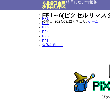
整理しない情報集
雑記帳
目次
FF1～6(ピクセルリマ
FF1
公開日:
2024/09/22
カテゴリ:
ゲーム
FF2
FF3
FF4
FF5
FF6
全体を通して