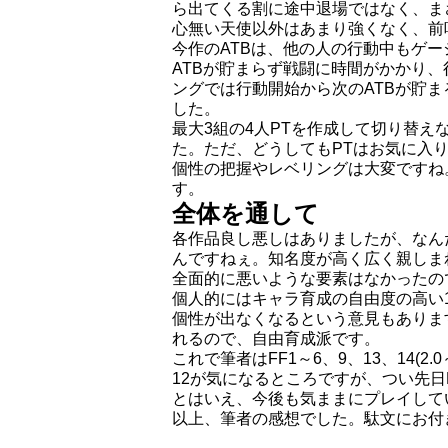
ら出てくる割に途中退場ではなく、ま
心無い天使以外はあまり強くなく、前
今作のATBは、他の人の行動中もゲ
ATBが貯まらず戦闘に時間がかかり
ングでは行動開始から次のATBが貯
した。
最大3組の4人PTを作成して切り替
た。ただ、どうしてもPTはお気に入り
個性の把握やレベリングは大変ですね
す。
全体を通して
各作品良し悪しはありましたが、なんだ
んですねぇ。知名度が高く広く親しま
全面的に悪いような要素はなかったの
個人的にはキャラ育成の自由度の高い1
個性が出なくなるという意見もありま
れるので、自由育成派です。
これで筆者はFF1～6、9、13、14(
12が気になるところですが、つい先日
とはいえ、今後も気ままにプレイして
以上、筆者の感想でした。駄文にお付