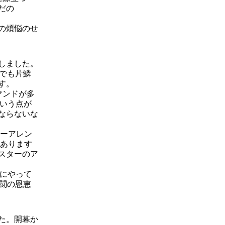
だの
の煩悩のせ
しました。
でも片鱗
す。
マンドが多
という点が
ならないな
ターアレン
構あります
スターのア
ずにやって
闘の恩恵
た。開幕か