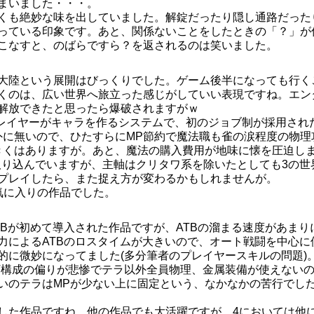
まいました・・・。
くも絶妙な味を出していました。解錠だったり隠し通路だった
っている印象です。あと、関係ないことをしたときの「？」が
こなすと、のばらですら？を返されるのは笑いました。
大陸という展開はびっくりでした。ゲーム後半になっても行く
くのは、広い世界へ旅立った感じがしていい表現ですね。エン
解放できたと思ったら爆破されますがｗ
プレイヤーがキャラを作るシステムで、初のジョブ制が採用され
外に無いので、ひたすらにMP節約で魔法職も雀の涙程度の物理
きくはありますが。あと、魔法の購入費用が地味に懐を圧迫し
を取り込んでいますが、主軸はクリタワ系を除いたとしても3の世
プレイしたら、また捉え方が変わるかもしれませんが。
気に入りの作品でした。
TBが初めて導入された作品ですが、ATBの溜まる速度があまり
力によるATBのロスタイムが大きいので、オート戦闘を中心に
的に微妙になってました(多分筆者のプレイヤースキルの問題)
T構成の偏りが悲惨でテラ以外全員物理、金属装備が使えない
いのテラはMPが少ない上に固定という、なかなかの苦行でし
した作品ですね。他の作品でも大活躍ですが、4においては他