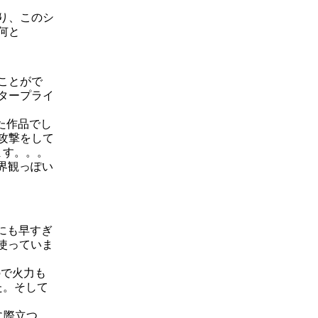
り、このシ
何と
ことがで
タープライ
た作品でし
攻撃をして
ます。。。
界観っぽい
にも早すぎ
使っていま
。
ので火力も
た。そして
に際立つ