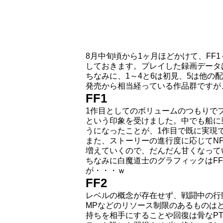
8月中旬頃から1ヶ月ほどかけて、FF
しておきます。プレイした録画データ
ちなみに、1～4と6は初見、5は他
発売から相当経っている作品群ですが
FF1
1作目としてのボリュームのつもりで
という印象を受けました。中でも船に
うになったことが、1作目で既に実現
また、ストーリーの進行度に応じてN
増えていくので、だんだん甘くなって
ちなみに白魔道士のグラフィックはF
が・・・ｗ
FF2
レベルの概念が存在せず、戦闘中の行
MPなどのリソース制限のあるものは
持ちを相手にすることや回復は骨なP