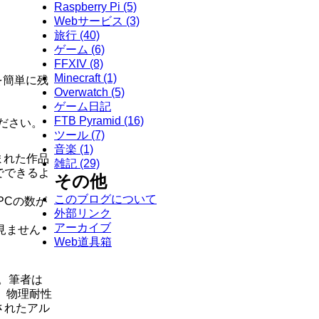
Raspberry Pi
(5)
Webサービス
(3)
旅行
(40)
ゲーム
(6)
FFXIV
(8)
Minecraft
(1)
を簡単に残
Overwatch
(5)
ゲーム日記
FTB Pyramid
(16)
ださい。
ツール
(7)
音楽
(1)
まれた作品
雑記
(29)
でできるよ
その他
このブログについて
PCの数が
外部リンク
アーカイブ
見ません
Web道具箱
。筆者は
、物理耐性
されたアル