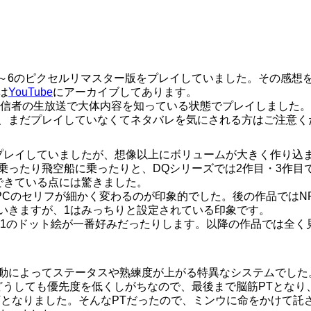
1～6のピクセルリマスター版をプレイしていました。その感想
は
YouTube
にアーカイブしてあります。
の配信者の生放送で大体内容を知っている状態でプレイしました。
、まだプレイしていなくてネタバレを気にされる方はご注意く
プレイしていましたが、想像以上にボリュームが大きく作り込
乗ったり飛空船に乗ったりと、DQシリーズでは2作目・3作目
できている点には驚きました。
PCのセリフが細かく変わるのが印象的でした。後の作品ではN
いきますが、1はみっちりと設定されている印象です。
F1のドット絵が一番好みだったりします。以降の作品では全く
動によってステータスや熟練度が上がる特異なシステムでした
どうしても優先度を低くしがちなので、最後まで脳筋PTとなり
Tとなりました。そんなPTだったので、ミンウに命をかけて託