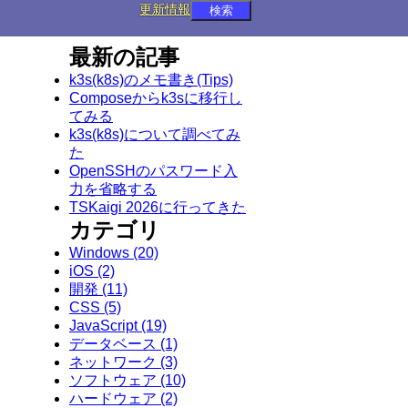
更新情報
最新の記事
k3s(k8s)のメモ書き(Tips)
Composeからk3sに移行し
てみる
k3s(k8s)について調べてみ
た
OpenSSHのパスワード入
力を省略する
TSKaigi 2026に行ってきた
カテゴリ
Windows
(20)
iOS
(2)
開発
(11)
CSS
(5)
JavaScript
(19)
データベース
(1)
ネットワーク
(3)
ソフトウェア
(10)
ハードウェア
(2)