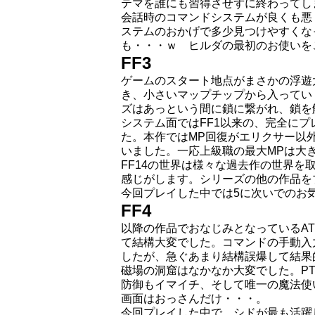
テマを誰にも習得させずに終わってし
会話時のコマンドシステムが良くも悪
ステムのおかげで多少見つけやすくな
も・・・ｗ ヒルダの最初のお使いを
FF3
ゲームのスタート地点がまさかの浮遊
き、小さいマップチップから入ってい
ズはあっという間に鎖に繋がれ、鎖を
システム面ではFF1以来の、完全に
た。本作ではMP回復がエリクサー以
いました。一応上級職の最大MPは大
FF14の世界は様々な過去作の世界
感じがします。シリーズの他の作品を
今回プレイした中では5に次いでのお
FF4
以降の作品でおなじみとなっているA
て結構大変でした。コマンドの手動入
したが、急ぐあまり結構誤爆して結果
磁場の洞窟はなかなか大変でした。P
防御もイマイチ、そして唯一の魔法使
画面はおっさんだけ・・・。
今回プレイした中で、シドが最も活躍