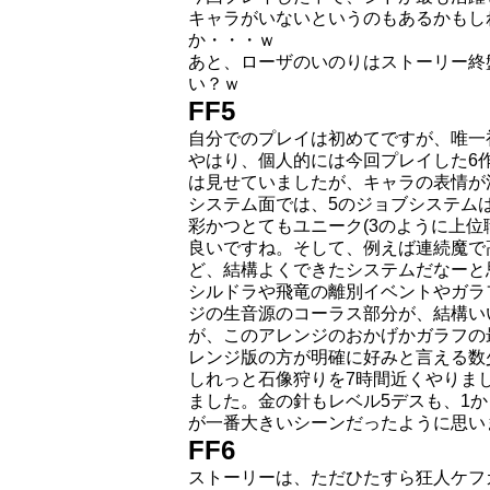
キャラがいないというのもあるかもし
か・・・ｗ
あと、ローザのいのりはストーリー終
い？ｗ
FF5
自分でのプレイは初めてですが、唯一
やはり、個人的には今回プレイした6
は見せていましたが、キャラの表情が
システム面では、5のジョブシステム
彩かつとてもユニーク(3のように上
良いですね。そして、例えば連続魔で
ど、結構よくできたシステムだなーと
シルドラや飛竜の離別イベントやガラ
ジの生音源のコーラス部分が、結構い
が、このアレンジのおかげかガラフの
レンジ版の方が明確に好みと言える数
しれっと石像狩りを7時間近くやりま
ました。金の針もレベル5デスも、1
が一番大きいシーンだったように思い
FF6
ストーリーは、ただひたすら狂人ケフ