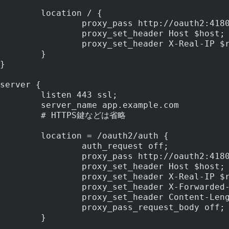
	location / {
		proxy_pass http://oauth2:418
		proxy_set_header Host $host;
		proxy_set_header X-Real-IP $
	}
}
server {
	listen 443 ssl;
	server_name app.example.com
	# HTTPS鍵などは省略
	location = /oauth2/auth {
		auth_request off;
		proxy_pass http://oauth2:418
		proxy_set_header Host $host;
		proxy_set_header X-Real-IP $
		proxy_set_header X-Forwarded
		proxy_set_header Content-Len
		proxy_pass_request_body off;
	}