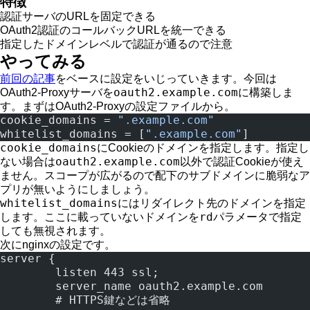
特徴
認証サーバのURLを固定できる
OAuth2認証のコールバックURLを統一できる
指定したドメインレベルで認証が通るので注意
やってみる
前回の記事
をベースに設定をいじっていきます。今回は
oauth2.example.com
OAuth2-Proxyサーバを
に構築しま
す。まずはOAuth2-Proxyの設定ファイルから。
cookie_domains = 
".example.com"
whitelist_domains = [
".example.com"
]
cookie_domains
にCookieのドメインを指定します。指定し
oauth2.example.com
ない場合は
以外で認証Cookieが使え
ません。スコープが広がるので配下のサブドメインに脆弱なア
プリが無いようにしましょう。
whitelist_domains
にはリダイレクト先のドメインを指定
rd
します。ここに載っていないドメインを
パラメータで指定
しても無視されます。
次にnginxの設定です。
server {
	listen 443 ssl;
	server_name oauth2.example.com
	# HTTPS鍵などは省略