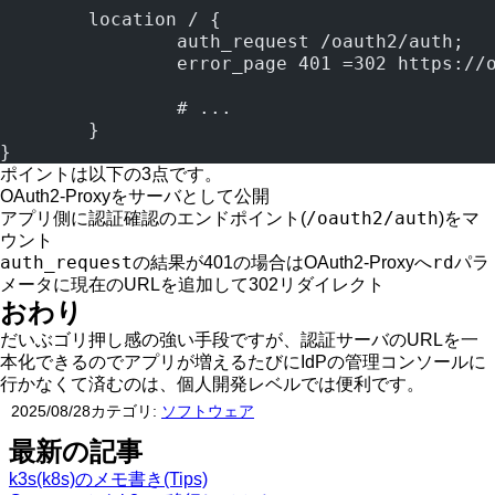
	location / {
		auth_request /oauth2/auth;
		error_page 401 =302 https:/
		# ...
	}
}
ポイントは以下の3点です。
OAuth2-Proxyをサーバとして公開
/oauth2/auth
アプリ側に認証確認のエンドポイント(
)をマ
ウント
auth_request
rd
の結果が401の場合はOAuth2-Proxyへ
パラ
メータに現在のURLを追加して302リダイレクト
おわり
だいぶゴリ押し感の強い手段ですが、認証サーバのURLを一
本化できるのでアプリが増えるたびにIdPの管理コンソールに
行かなくて済むのは、個人開発レベルでは便利です。
2025/08/28
カテゴリ:
ソフトウェア
最新の記事
k3s(k8s)のメモ書き(Tips)