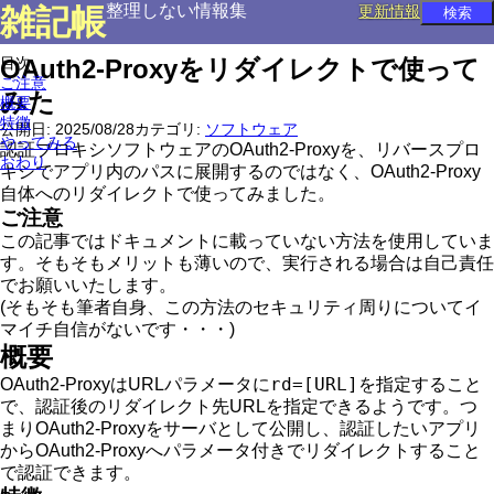
整理しない情報集
雑記帳
更新情報
目次
OAuth2-Proxyをリダイレクトで使って
ご注意
みた
概要
特徴
公開日:
2025/08/28
カテゴリ:
ソフトウェア
やってみる
認証プロキシソフトウェアのOAuth2-Proxyを、リバースプロ
おわり
キシでアプリ内のパスに展開するのではなく、OAuth2-Proxy
自体へのリダイレクトで使ってみました。
ご注意
この記事ではドキュメントに載っていない方法を使用していま
す。そもそもメリットも薄いので、実行される場合は自己責任
でお願いいたします。
(そもそも筆者自身、この方法のセキュリティ周りについてイ
マイチ自信がないです・・・)
概要
rd=[URL]
OAuth2-ProxyはURLパラメータに
を指定すること
で、認証後のリダイレクト先URLを指定できるようです。つ
まりOAuth2-Proxyをサーバとして公開し、認証したいアプリ
からOAuth2-Proxyへパラメータ付きでリダイレクトすること
で認証できます。