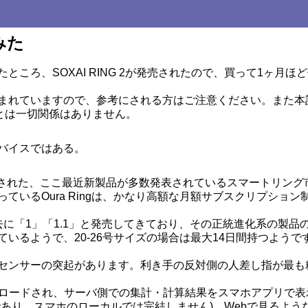
てみた
ころ、SOXAI RING 2が発売されたので、買って1ヶ月ほ
まれていますので、参考にされる方はご注意ください。また本
Iとは一切関係はありません。
バイスではある。
暮れに発売された、ここ最近新製品が多数発表されているスマートリン
ているOura Ringは、かなり高額な月額サブスクリプション
に「1」「1.1」と発売してきており、その正統進化系の製品
いるようで、20-26号サイズの場合は最大14日間持つようで
センサーの突起があります。利き手の反対側の人差し指が最も
ップロードされ、サーバ側での集計・計算結果をスマホアプリで表
あり、スマホのローカルでは完結しません)。Webで見るよう