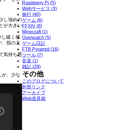
Raspberry Pi
(5)
Webサービス
(3)
旅行
(40)
少し強めの
ゲーム
(6)
とが大きい
FFXIV
(8)
Minecraft
(1)
少し緩く感
Overwatch
(5)
が、指の太
ゲーム日記
FTB Pyramid
(16)
て気持ち悪
ツール
(7)
音楽
(1)
雑記
(29)
その他
んが、少な
このブログについて
外部リンク
アーカイブ
Web道具箱