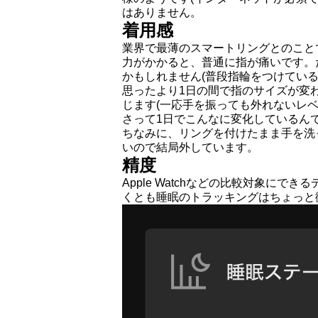
はありません。
着用感
業界で最薄のスマートリングとのこと
力がかかると、普通に指が痛いです。
かもしれません(普段指輪をつけてい
思ったより1日の間で指のサイズが変
じます(一応手を振っても外れないレ
さって1日でこんなに変化しているん
ちなみに、リングを付けたまま手を洗
いので結局外しています。
精度
Apple Watchなどの比較対象に
くとも睡眠のトラッキングはちょっと