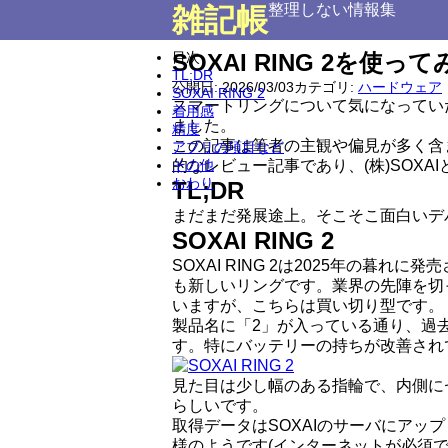
整理しない情報集
雑記帳
目次
SOXAI RING 2を使っ
TL;DR
公開日:
2026/03/03
カテゴリ:
ハードウェア
SOXAI RING 2
スマートリングについて気になっていたと
着用感
ました。
精度
この記事は筆者の主観や偏見が多く含
アプリの項目など
その他
的なレビュー記事であり、(株)SOXA
おわり
TL;DR
まだまだ発展途上。そこそこ面白いデ
SOXAI RING 2
SOXAI RING 2は2025年の
も新しいリングです。業界の先陣を切っ
いますが、こちらは買い切り型です。
製品名に「2」が入っている通り、過去
す。特にバッテリーの持ちが改善されて
見た目は少し幅のある指輪で、内側に
らしいです。
取得データはSOXAIのサーバにア
様のようです(インターネットが必須で