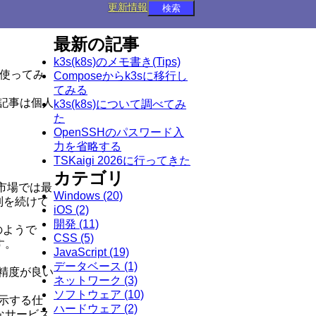
更新情報
最新の記事
k3s(k8s)のメモ書き(Tips)
ど使ってみ
Composeからk3sに移行し
てみる
記事は個人
k3s(k8s)について調べてみ
た
OpenSSHのパスワード入
力を省略する
TSKaigi 2026に行ってきた
カテゴリ
グ市場では最
Windows
(20)
制を続けて
iOS
(2)
開発
(11)
のようで
CSS
(5)
す。
JavaScript
(19)
データベース
(1)
精度が良い
ネットワーク
(3)
ソフトウェア
(10)
示する仕
ハードウェア
(2)
なサービス