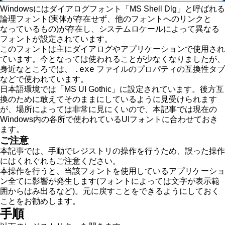
Windowsにはダイアログフォント「MS Shell Dlg」と呼ばれる
論理フォント(実体が存在せず、他のフォントへのリンクと
なっているもの)が存在し、システムロケールによって異なる
フォントが設定されています。
このフォントは主にダイアログやアプリケーションで使用され
ています。今となっては使われることが少なくなりましたが、
.exe
身近なところでは、
ファイルのプロパティの互換性タブ
などで使われています。
日本語環境では「MS UI Gothic」に設定されています。後方互
換のために敢えてそのままにしているように見受けられます
が、場所によっては非常に見にくいので、本記事では現在の
Windows内の各所で使われているUIフォントに合わせておき
ます。
ご注意
本記事では、手動でレジストリの操作を行うため、誤った操作
にはくれぐれもご注意ください。
本操作を行うと、当該フォントを使用しているアプリケーショ
ン全てに影響が発生します(フォントによっては文字が表示範
囲からはみ出るなど)。元に戻すことをできるようにしておく
ことをお勧めします。
手順