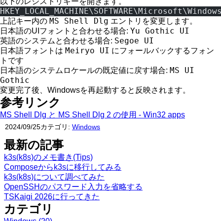
以下のレジストリキーを開きます。
HKEY_LOCAL_MACHINE\SOFTWARE\Microsoft\Window
MS Shell Dlg
上記キー内の
エントリを変更します。
Yu Gothic UI
日本語のUIフォントと合わせる場合:
Segoe UI
英語のシステムと合わせる場合:
Meiryo UI
日本語フォントは
にフォールバックするフォン
トです
MS UI
日本語のシステムロケールの既定値に戻す場合:
Gothic
変更完了後、Windowsを再起動すると反映されます。
参考リンク
MS Shell Dlg と MS Shell Dlg 2 の使用 - Win32 apps
2024/09/25
カテゴリ:
Windows
最新の記事
k3s(k8s)のメモ書き(Tips)
Composeからk3sに移行してみる
k3s(k8s)について調べてみた
OpenSSHのパスワード入力を省略する
TSKaigi 2026に行ってきた
カテゴリ