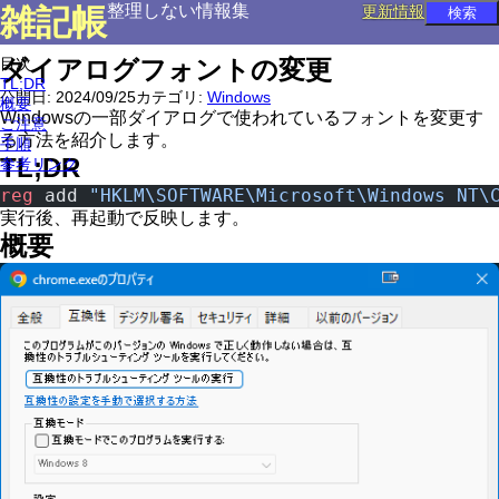
整理しない情報集
雑記帳
更新情報
目次
ダイアログフォントの変更
TL;DR
公開日:
2024/09/25
カテゴリ:
Windows
概要
Windowsの一部ダイアログで使われているフォントを変更す
ご注意
る方法を紹介します。
手順
TL;DR
参考リンク
reg
 add 
"HKLM\SOFTWARE\Microsoft\Windows NT\
実行後、再起動で反映します。
概要