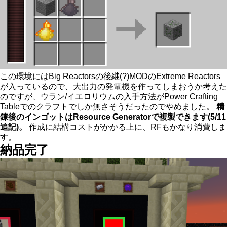
この環境にはBig Reactorsの後継(?)MODのExtreme Reactors
が入っているので、大出力の発電機を作ってしまおうか考えた
のですが、ウラン/イエロリウムの入手方法が
Power Crafting
Tableでのクラフトでしか無さそうだったのでやめました。
精
錬後のインゴットはResource Generatorで複製できます(5/11
追記)。
作成に結構コストがかかる上に、RFもかなり消費しま
す。
納品完了