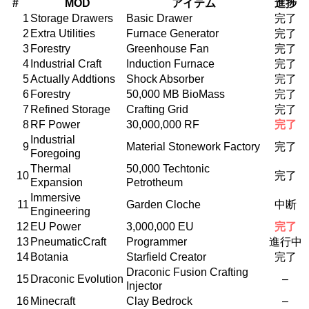
#
MOD
アイテム
進捗
1
Storage Drawers
Basic Drawer
完了
2
Extra Utilities
Furnace Generator
完了
3
Forestry
Greenhouse Fan
完了
4
Industrial Craft
Induction Furnace
完了
5
Actually Addtions
Shock Absorber
完了
6
Forestry
50,000 MB BioMass
完了
7
Refined Storage
Crafting Grid
完了
8
RF Power
30,000,000 RF
完了
Industrial
9
Material Stonework Factory
完了
Foregoing
Thermal
50,000 Techtonic
10
完了
Expansion
Petrotheum
Immersive
11
Garden Cloche
中断
Engineering
12
EU Power
3,000,000 EU
完了
13
PneumaticCraft
Programmer
進行中
14
Botania
Starfield Creator
完了
Draconic Fusion Crafting
15
Draconic Evolution
–
Injector
16
Minecraft
Clay Bedrock
–