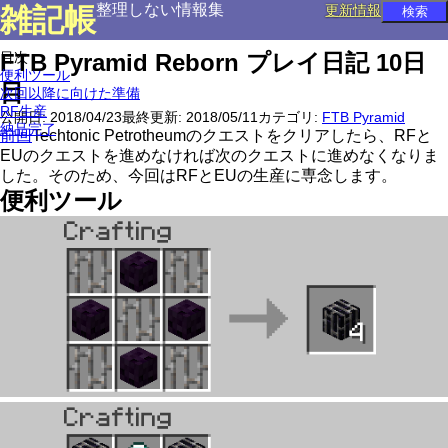
整理しない情報集
雑記帳
更新情報
目次
FTB Pyramid Reborn プレイ日記 10日
便利ツール
目
次回以降に向けた準備
RF生産
公開日:
2018/04/23
最終更新:
2018/05/11
カテゴリ:
FTB Pyramid
納品完了
前回
Techtonic Petrotheumのクエストをクリアしたら、RFと
EUのクエストを進めなければ次のクエストに進めなくなりま
した。そのため、今回はRFとEUの生産に専念します。
便利ツール