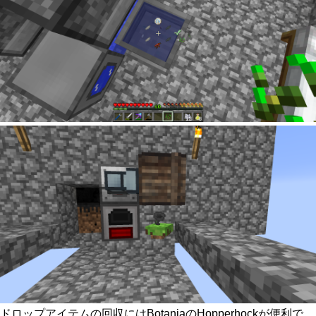
ドロップアイテムの回収にはBotaniaのHopperhockが便利で